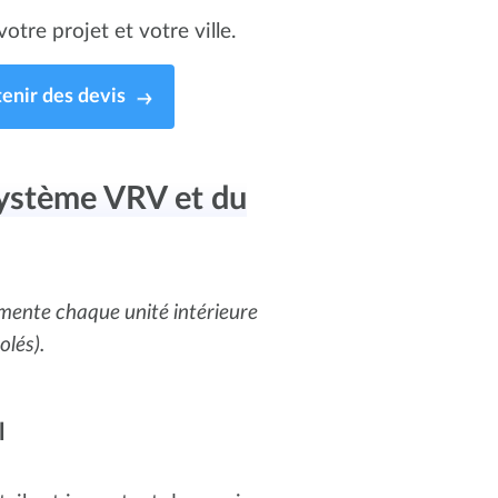
otre projet et votre ville.
enir des devis
système VRV et du
imente chaque unité intérieure
olés).
l