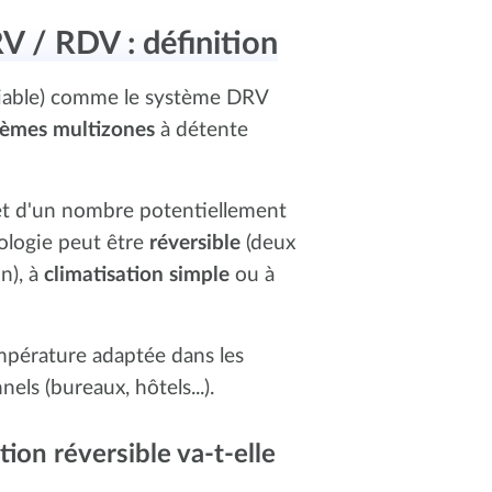
V / RDV : définition
riable) comme le système DRV
tèmes multizones
à détente
et d'un nombre potentiellement
nologie peut être
réversible
(deux
n), à
climatisation simple
ou à
empérature adaptée dans les
els (bureaux, hôtels...).
ion réversible va-t-elle