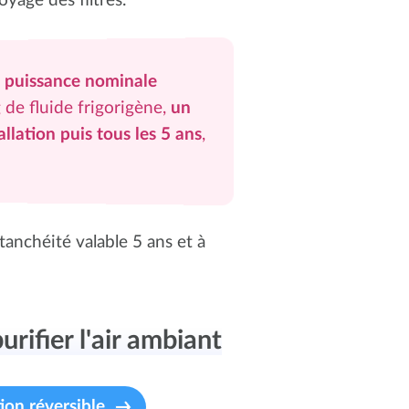
oyage des filtres.
e
puissance nominale
 de fluide frigorigène,
un
allation puis tous les 5 ans
,
étanchéité valable 5 ans et à
urifier l'air ambiant
ion réversible