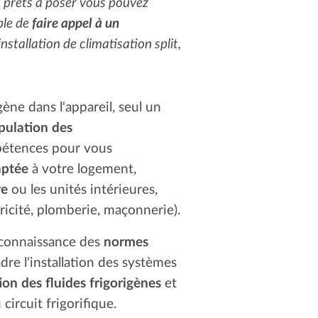
rs prêts à poser vous pouvez
ble de
faire appel à un
installation de climatisation split,
gène dans l'appareil, seul un
ipulation des
pétences pour vous
daptée
à votre logement,
re
ou les unités intérieures,
tricité, plomberie, maçonnerie).
e connaissance des
normes
dre l'installation des systèmes
on des fluides frigorigènes
et
circuit frigorifique.