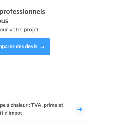
professionnels
ous
our votre projet.
parez des devis
e à chaleur : TVA, prime et
it d'impot