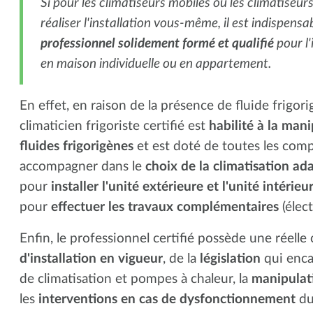
Si pour les climatiseurs mobiles ou les climatiseu
réaliser l'installation vous-même, il est indispensa
professionnel solidement formé et qualifié
pour l'
en maison individuelle ou en appartement.
En effet, en raison de la présence de fluide frigori
climaticien frigoriste certifié est
habilité à la man
fluides frigorigènes
et est doté de toutes les com
accompagner dans le
choix de la climatisation a
pour
installer l'unité extérieure et l'unité intérieu
pour
effectuer les travaux complémentaires
(élec
Enfin, le professionnel certifié possède une réell
d'installation en vigueur
, de la
législation
qui enca
de climatisation et pompes à chaleur, la
manipulati
les
interventions en cas de dysfonctionnement
du 